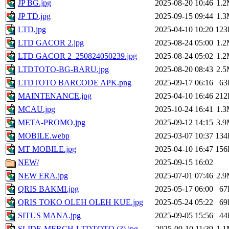
JP BG.jpg
2025-08-20 10:46
1.
JP TD.jpg
2025-09-15 09:44
1.
LTD.jpg
2025-04-10 10:20
123
LTD GACOR 2.jpg
2025-08-24 05:00
1.
LTD GACOR 2_250824050239.jpg
2025-08-24 05:02
1.
LTDTOTO-BG-BARU.jpg
2025-08-20 08:43
2.
LTDTOTO BARCODE APK.png
2025-09-17 06:16
63
MAINTENANCE.jpg
2025-04-10 16:46
212
MCAU.jpg
2025-10-24 16:41
1.
META-PROMO.jpg
2025-09-12 14:15
3.
MOBILE.webp
2025-03-07 10:37
134
MT MOBILE.jpg
2025-04-10 16:47
156
NEW/
2025-09-15 16:02
NEW ERA.jpg
2025-07-01 07:46
2.
QRIS BAKMI.jpg
2025-05-17 06:00
67
QRIS TOKO OLEH OLEH KUE.jpg
2025-05-24 05:22
69
SITUS MANA.jpg
2025-09-05 15:56
44
SLIDE-MERCH-LTDTOTO (3).jpg
2025-09-10 11:39
1.