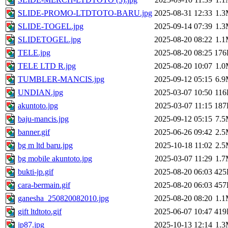
SLIDE-PROMO-LTDTOTO-BARU.jpg
2025-08-31 12:33
1.
SLIDE-TOGEL.jpg
2025-09-14 07:39
1.
SLIDETOGEL.jpg
2025-08-20 08:22
1.
TELE.jpg
2025-08-20 08:25
176
TELE LTD R.jpg
2025-08-20 10:07
1.
TUMBLER-MANCIS.jpg
2025-09-12 05:15
6.
UNDIAN.jpg
2025-03-07 10:50
11
akuntoto.jpg
2025-03-07 11:15
187
baju-mancis.jpg
2025-09-12 05:15
7.
banner.gif
2025-06-26 09:42
2.
bg m ltd baru.jpg
2025-10-18 11:02
2.
bg mobile akuntoto.jpg
2025-03-07 11:29
1.
bukti-jp.gif
2025-08-20 06:03
425
cara-bermain.gif
2025-08-20 06:03
457
ganesha_250820082010.jpg
2025-08-20 08:20
1.
gift ltdtoto.gif
2025-06-07 10:47
419
jp87.jpg
2025-10-13 12:14
1.