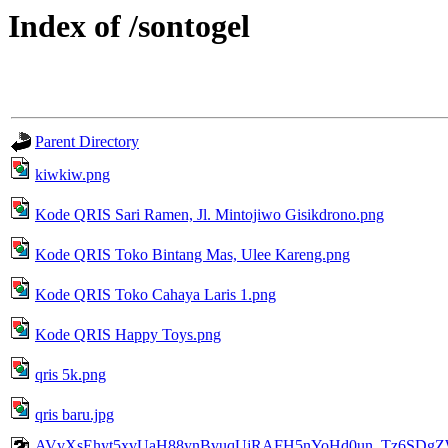
Index of /sontogel
Parent Directory
kiwkiw.png
Kode QRIS Sari Ramen, Jl. Mintojiwo Gisikdrono.png
Kode QRIS Toko Bintang Mas, Ulee Kareng.png
Kode QRIS Toko Cahaya Laris 1.png
Kode QRIS Happy Toys.png
qris 5k.png
qris baru.jpg
AVvXsEhyt5xvUaH88ynBvuqUjRAFH5nYoHd0un_Tz6SDgZ