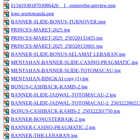
6134193818703086426__1_-removebg-preview.png
logo sesetotoasda.png
BANNER-SLIDE-BONUS-TURNOVER.png
PRINCES-MARET-2025.jpg
PRINCES-MARET-2025_250320133455.jpg
PRINCES-MARET-2025_250320133601.jpg
BANNER-SLIDE-BONUS-SELAMAT LEBARAN.jpg
MENTAHAN-BANNER-SLIDE-CASINO-PRAGMATIC.jpg
MENTAHAN-BANNER-SLIDE-TOTOMACAU.jpg
MENTAHAN-BINGKAI copy (1).jpg
BONUS-CASHBACK-KAMIS-2.jpg
BANNER-SLIDE-JADWAL-TOTOMACAU-2.jpg
BANNER-SLIDE-JADWAL-TOTOMACAU-2_250322200213.
BONUS-CASHBACK-KAMIS-2_250322201750.jpg
BANNER-BONUSTERBAIK-2.jpg
BANNER-CASINO-PRAGMATIC-2.jpg
BANNER-THR-LEBARAN.jpg