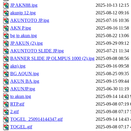
JP AKN88.jpg
2025-10-13 12:15
akunjp 12.jpg
2025-08-12 09:16
AKUNTOTO JP.jpg
2025-07-16 10:36
AKN P.jpg
2025-09-16 11:58
bg jp akun.jpg
2025-08-22 13:06
JP AKUN (2).jpg
2025-09-29 09:12
AKUNTOTO SLIDE JP.jpg
2025-07-21 11:34
BANNER SLIDE JP OLMPUS 1000 (2).jpg
2025-09-08 08:56
akn).jpg
2025-09-16 09:58
BG AQUN.jpg
2025-08-25 09:35
AKUN BA.jpg
2025-09-15 09:44
AKUNJP.jpg
2025-06-30 11:19
to akun.jpg
2025-09-14 14:43
RTP.gif
2025-09-08 07:19
2.gif
2025-09-08 07:17
TOGEL_250914144347.gif
2025-09-14 14:43
TOGEL.gif
2025-09-08 07:17