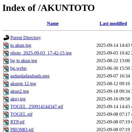
Index of /AKUNTOTO
Name
Last modified
Parent Directory
to akun.jpg
2025-09-14 14:43
photo_2025-09-03_17-42-15.jpg
2025-09-03 10:42
bg jp akun.jpg
2025-08-22 13:06
bg.webp
2025-06-30 15:50
asdasdadasdsads.png
2025-09-07 16:34
akunjp 12.jpg
2025-08-12 09:16
akun2.jpg
2025-09-18 09:34
akn).jpg
2025-09-16 09:58
TOGEL_250914144347.gif
2025-09-14 14:43
TOGEL.gif
2025-09-08 07:17
RTP.gif
2025-09-08 07:19
PROMO.gif
2025-09-08 07:19